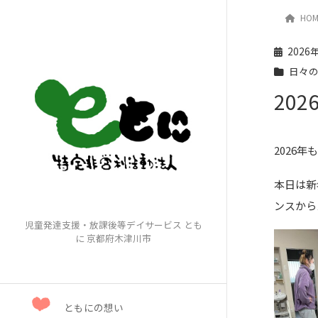
HOM
日々
2026
日々
20
2026
本日は新
ンスから
児童発達支援・放課後等デイサービス とも
に 京都府木津川市
ともにの想い