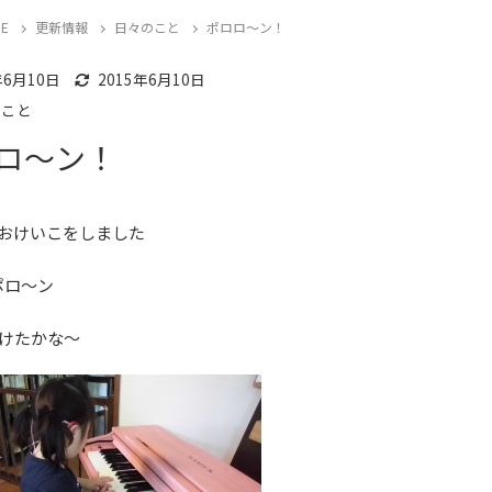
E
更新情報
日々のこと
ポロロ～ン！
のこと
年6月10日
2015年6月10日
のこと
ロ～ン！
おけいこをしました
ポロ～ン
けたかな～