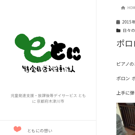
HOM
日々
2015
日々
ポロ
ピアノの
ポロン
上手に弾
児童発達支援・放課後等デイサービス とも
に 京都府木津川市
ともにの想い