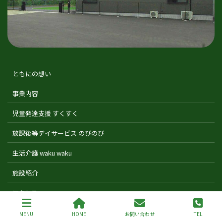
ともにの想い
事業内容
児童発達支援 すくすく
放課後等デイサービス のびのび
生活介護 waku waku
施設紹介
アクセス
日々のこと
MENU
HOME
お問い合わせ
TEL