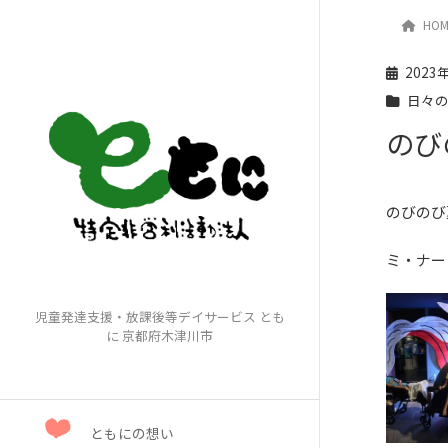
HOM
日々
2023
日々
のび
のびのび
ミ・ナー
児童発達支援・放課後等デイサービス とも
に 京都府木津川市
ともにの想い