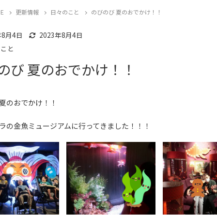
E
更新情報
日々のこと
のびのび 夏のおでかけ！！
のこと
年8月4日
2023年8月4日
のこと
のび 夏のおでかけ！！
夏のおでかけ！！
ラの金魚ミュージアムに行ってきました！！！